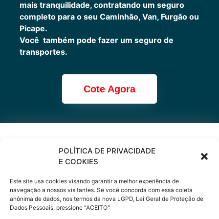
mais tranquilidade, contratando um seguro
completo para o seu Caminhão, Van, Furgão ou
Picape.
Você também pode fazer um seguro de
transportes.
Cote Agora
Cote online ou
POLÍTICA DE PRIVACIDADE
E COOKIES
peça via
Este site usa cookies visando garantir a melhor experiência de
WhatsApp
navegação a nossos visitantes. Se você concorda com essa coleta
anônima de dados, nos termos da nova LGPD, Lei Geral de Proteção de
Dados Pessoais, pressione "ACEITO"