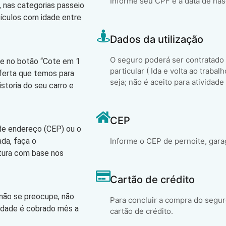
Informe seu CPF e a data de na
 nas categorias passeio
eículos com idade entre
Dados da utilização
O seguro poderá ser contratado
que no botão “Cote em 1
particular ( Ida e volta ao trabal
oferta que temos para
seja; não é aceito para atividade
storia do seu carro e
CEP
 de endereço (CEP) ou o
ada, faça o
Informe o CEP de pernoite, gara
atura com base nos
Cartão de crédito
 não se preocupe, não
Para concluir a compra do segur
lidade é cobrado mês a
cartão de crédito.