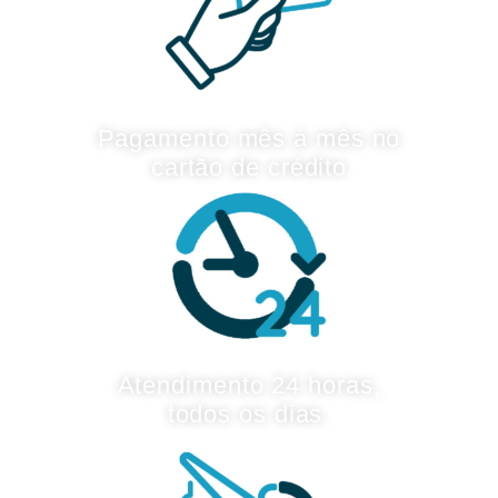
Pagamento mês à mês no
cartão de crédito
Atendimento 24 horas,
todos os dias.