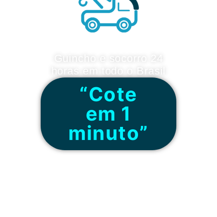
Guincho e socorro 24
horas em todo o Brasil
“Cote
em 1
minuto”