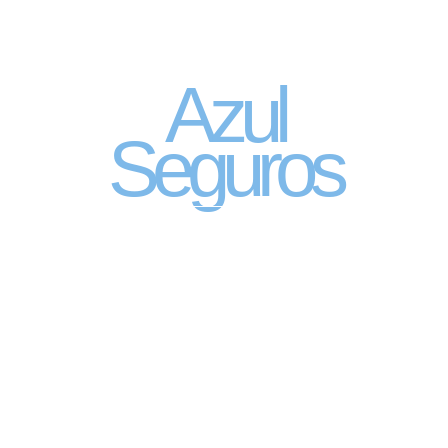
Seguro Automóvel
por assinatura
Azul
Seguros
SEGURO DE CARRO 100% DIGITAL COM
A QUALIDADE DO GRUPO SEGURADOR
PORTO SEGURO
Pagamento mês à mês
no cartão de crédito