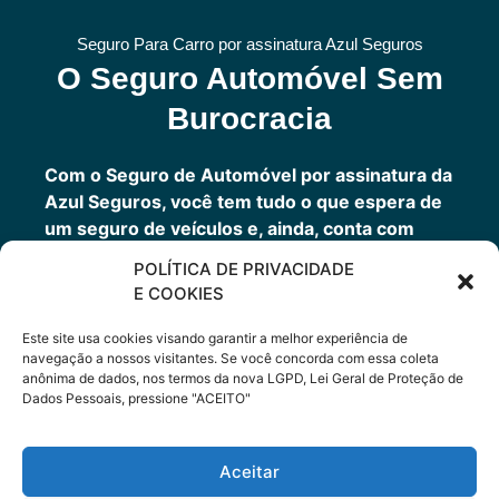
Seguro Para Carro por assinatura Azul Seguros
O Seguro Automóvel Sem
Burocracia
Com o Seguro de Automóvel por assinatura da
Azul Seguros, você tem tudo o que espera de
um seguro de veículos e, ainda, conta com
outros benefícios disponíveis 24h.
POLÍTICA DE PRIVACIDADE
Você tem um seguro completo com a garantia
E COOKIES
de uma empresa sólida que faz parte do grupo
Porto Seguro.
Este site usa cookies visando garantir a melhor experiência de
navegação a nossos visitantes. Se você concorda com essa coleta
anônima de dados, nos termos da nova LGPD, Lei Geral de Proteção de
Dados Pessoais, pressione "ACEITO"
Cote Agora
Aceitar