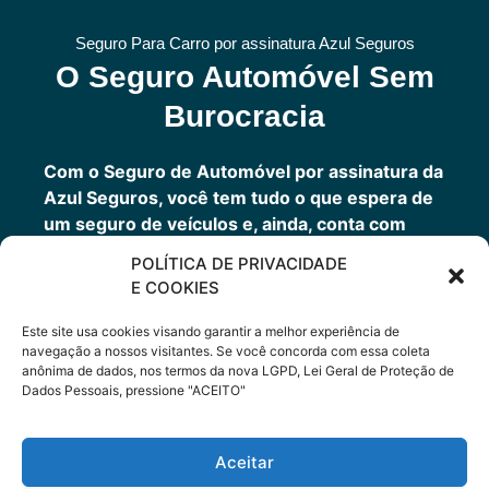
Seguro Para Carro por assinatura Azul Seguros
O Seguro Automóvel Sem
Burocracia
Com o Seguro de Automóvel por assinatura da
Azul Seguros, você tem tudo o que espera de
um seguro de veículos e, ainda, conta com
outros benefícios disponíveis 24h.
POLÍTICA DE PRIVACIDADE
Você tem um seguro completo com a garantia
E COOKIES
de uma empresa sólida que faz parte do grupo
Porto Seguro.
Este site usa cookies visando garantir a melhor experiência de
navegação a nossos visitantes. Se você concorda com essa coleta
anônima de dados, nos termos da nova LGPD, Lei Geral de Proteção de
Dados Pessoais, pressione "ACEITO"
Cote Agora
Aceitar