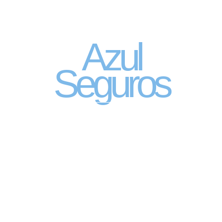
Seguro Automóvel
por assinatura
Azul
Seguros
SEGURO DE CARRO 100% DIGITAL COM
A QUALIDADE DO GRUPO SEGURADOR
PORTO SEGURO
Pagamento mês à mês
no cartão de crédito