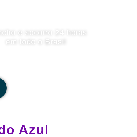
ncho e socorro 24 horas
em todo o Brasil
do Azul