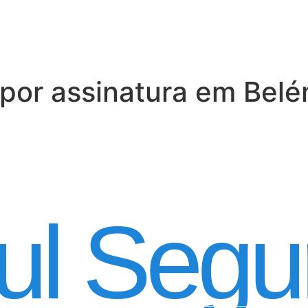
por assinatura em Belé
 Automóvel por ass
ul Segu