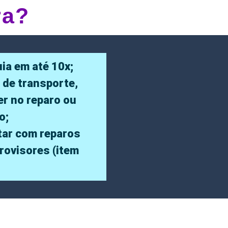
ra?
ia em até 10x;
 de transporte,
er no reparo ou
o;
ar com reparos
trovisores (item