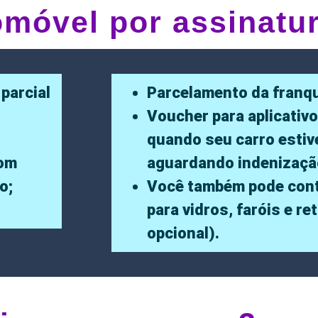
omóvel por assinatu
 parcial
Parcelamento da franqu
Voucher para aplicativo
quando seu carro estiv
com
aguardando indenizaçã
o;
Você também pode cont
para vidros, faróis e re
opcional).