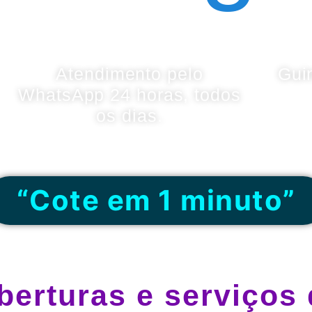
Atendimento pelo
Gui
WhatsApp 24 horas, todos
os dias.
“Cote em 1 minuto”
berturas e serviços 