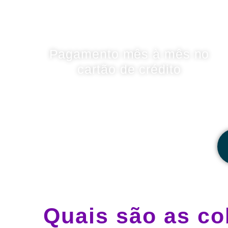
Pagamento mês à mês no
cartão de crédito
Quais são as co