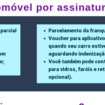
omóvel por assinatu
 parcial
Parcelamento da franqu
Voucher para aplicativo
quando seu carro estiv
com
aguardando indenizaçã
o;
Você também pode cont
para vidros, faróis e re
opcional).