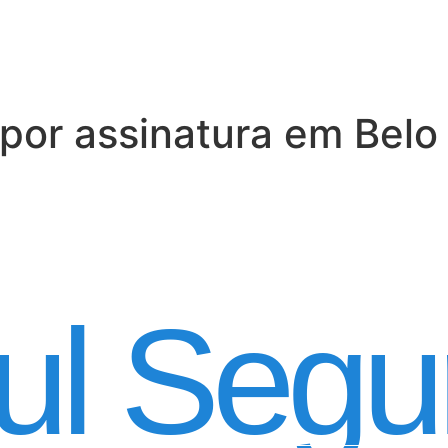
por assinatura em Belo
 Automóvel por ass
ul Segu