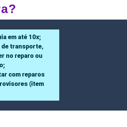
ra?
ia em até 10x;
 de transporte,
er no reparo ou
o;
ar com reparos
trovisores (item