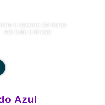
ncho e socorro 24 horas
em todo o Brasil
do Azul