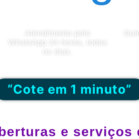
Atendimento pelo
Gui
WhatsApp 24 horas, todos
os dias.
“Cote em 1 minuto”
berturas e serviços 