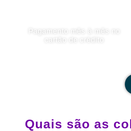
Pagamento mês à mês no
cartão de crédito
Quais são as co