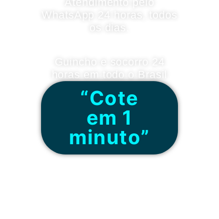
Atendimento pelo
WhatsApp 24 horas, todos
os dias.
Guincho e socorro 24
horas em todo o Brasil
“Cote
em 1
minuto”