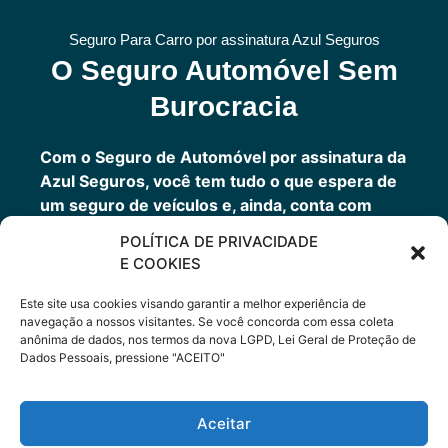
Seguro Para Carro por assinatura Azul Seguros
O Seguro Automóvel Sem
Burocracia
Com o Seguro de Automóvel por assinatura da
Azul Seguros, você tem tudo o que espera de
um seguro de veículos e, ainda, conta com
outros benefícios disponíveis 24h.
POLÍTICA DE PRIVACIDADE
Você tem um seguro completo com a garantia
E COOKIES
de uma empresa sólida que faz parte do grupo
Porto Seguro.
Este site usa cookies visando garantir a melhor experiência de
navegação a nossos visitantes. Se você concorda com essa coleta
anônima de dados, nos termos da nova LGPD, Lei Geral de Proteção de
Dados Pessoais, pressione "ACEITO"
Cote Agora
Aceitar