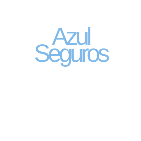
Seguro Automóvel
por assinatura
Azul
Seguros
SEGURO DE CARRO 100% DIGITAL COM
A QUALIDADE DO GRUPO SEGURADOR
PORTO SEGURO
Pagamento mês à mês
no cartão de crédito