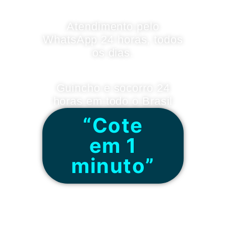
Atendimento pelo
WhatsApp 24 horas, todos
os dias.
Guincho e socorro 24
horas em todo o Brasil
“Cote
em 1
minuto”