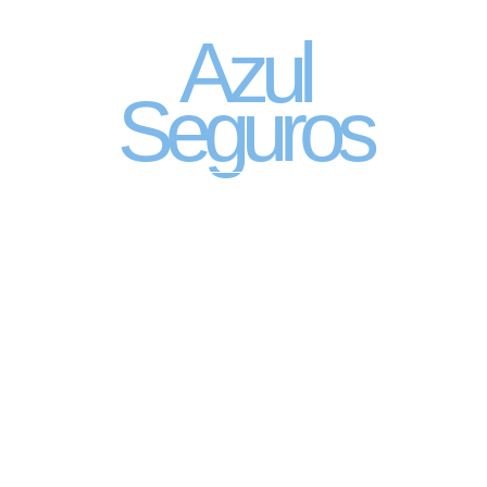
por assinatura
Azul
Seguros
SEGURO DE CARRO 100% DIGITAL COM
A QUALIDADE DO GRUPO SEGURADOR
PORTO SEGURO
Pagamento mês à mês
no cartão de crédito
Atendimento 24 horas,