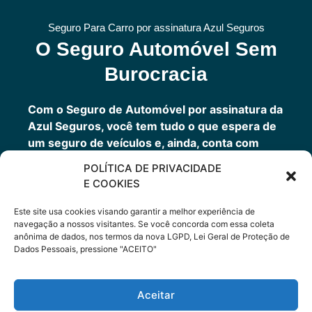
Seguro Para Carro por assinatura Azul Seguros
O Seguro Automóvel Sem
Burocracia
Com o Seguro de Automóvel por assinatura da
Azul Seguros, você tem tudo o que espera de
um seguro de veículos e, ainda, conta com
outros benefícios disponíveis 24h.
POLÍTICA DE PRIVACIDADE
Você tem um seguro completo com a garantia
E COOKIES
de uma empresa sólida que faz parte do grupo
Porto Seguro.
Este site usa cookies visando garantir a melhor experiência de
navegação a nossos visitantes. Se você concorda com essa coleta
anônima de dados, nos termos da nova LGPD, Lei Geral de Proteção de
Dados Pessoais, pressione "ACEITO"
Cote Agora
Aceitar