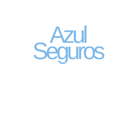
Seguro Automóvel
por assinatura
Azul
Seguros
SEGURO DE CARRO 100% DIGITAL COM
A QUALIDADE DO GRUPO SEGURADOR
PORTO SEGURO
Pagamento mês à mês
no cartão de crédito