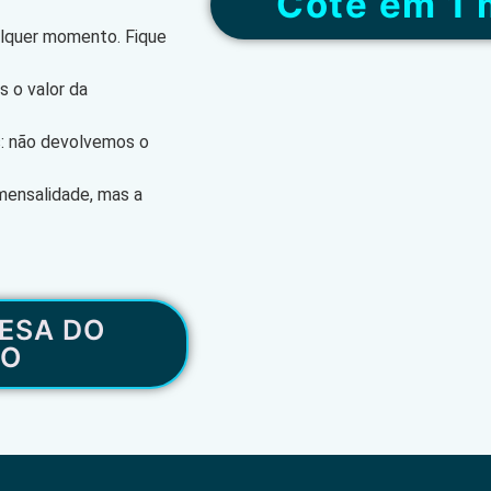
“Cote em 1 
alquer momento. Fique
 o valor da
s: não devolvemos o
mensalidade, mas a
ESA DO
RO