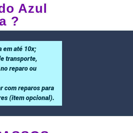
do Azul
a ?
a em até 10x;
de transporte,
 no reparo ou
r com reparos para
ores (item opcional).