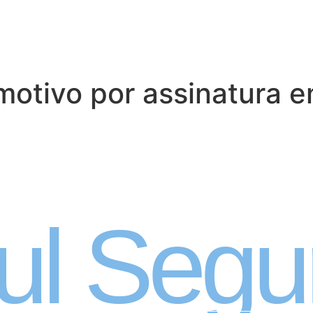
otivo por assinatura e
 Automóvel por ass
ul Segu