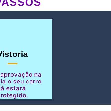
PASSOS
Vistoria
 aprovação na
ria o seu carro
já estará
rotegido.