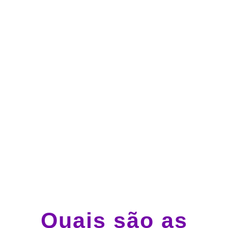
no cartão de crédito
Atendimento 24 horas,
todos os dias.
Guincho e socorro 24
horas em todo o Brasil
Quais são as