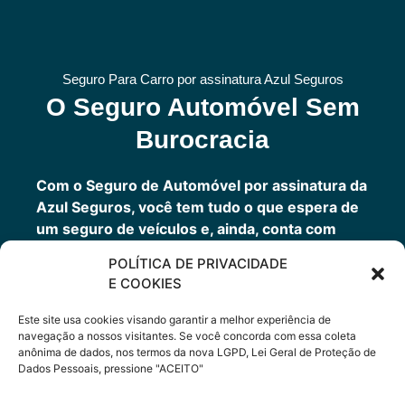
Seguro Para Carro por assinatura Azul Seguros
O Seguro Automóvel Sem
Burocracia
Com o Seguro de Automóvel por assinatura da
Azul Seguros, você tem tudo o que espera de
um seguro de veículos e, ainda, conta com
outros benefícios disponíveis 24h.
POLÍTICA DE PRIVACIDADE
Você tem um seguro completo com a garantia
E COOKIES
de uma empresa sólida que faz parte do grupo
Porto Seguro.
Este site usa cookies visando garantir a melhor experiência de
navegação a nossos visitantes. Se você concorda com essa coleta
anônima de dados, nos termos da nova LGPD, Lei Geral de Proteção de
Dados Pessoais, pressione "ACEITO"
Cote Agora