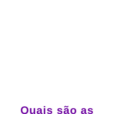
no cartão de crédito
Atendimento 24 horas,
todos os dias.
Guincho e socorro 24
horas em todo o Brasil
Quais são as