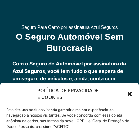
Seguro Para Carro por assinatura Azul Seguros
O Seguro Automóvel Sem
Burocracia
Com o Seguro de Automóvel por assinatura da
Azul Seguros, você tem tudo o que espera de
um seguro de veículos e, ainda, conta com
outros benefícios disponíveis 24h.
POLÍTICA DE PRIVACIDADE
Você tem um seguro completo com a garantia
E COOKIES
de uma empresa sólida que faz parte do grupo
Porto Seguro.
Este site usa cookies visando garantir a melhor experiência de
navegação a nossos visitantes. Se você concorda com essa coleta
anônima de dados, nos termos da nova LGPD, Lei Geral de Proteção de
Dados Pessoais, pressione "ACEITO"
Cote Agora