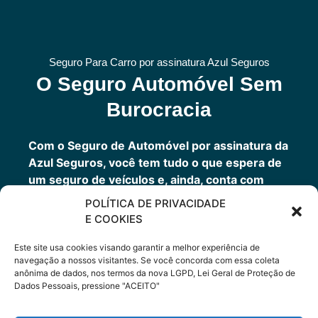
Seguro Para Carro por assinatura Azul Seguros
O Seguro Automóvel Sem
Burocracia
Com o Seguro de Automóvel por assinatura da
Azul Seguros, você tem tudo o que espera de
um seguro de veículos e, ainda, conta com
outros benefícios disponíveis 24h.
POLÍTICA DE PRIVACIDADE
Você tem um seguro completo com a garantia
E COOKIES
de uma empresa sólida que faz parte do grupo
Porto Seguro.
Este site usa cookies visando garantir a melhor experiência de
navegação a nossos visitantes. Se você concorda com essa coleta
anônima de dados, nos termos da nova LGPD, Lei Geral de Proteção de
Dados Pessoais, pressione "ACEITO"
Cote Agora