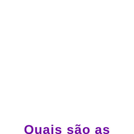
no cartão de crédito
Atendimento 24 horas,
todos os dias.
Guincho e socorro 24
horas em todo o Brasil
Quais são as