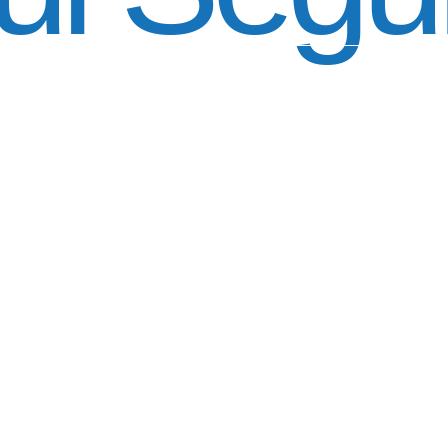
O 100% DIGITAL COM
 SEGURADOR PORTO 
Atendimento 24 horas,
Gui
todos os dias.