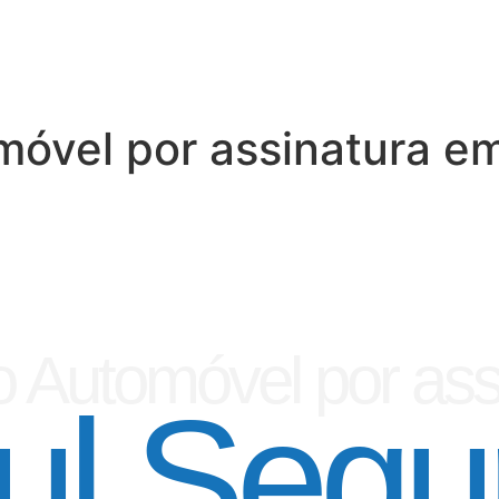
móvel por assinatura e
 Automóvel por ass
ul Segu