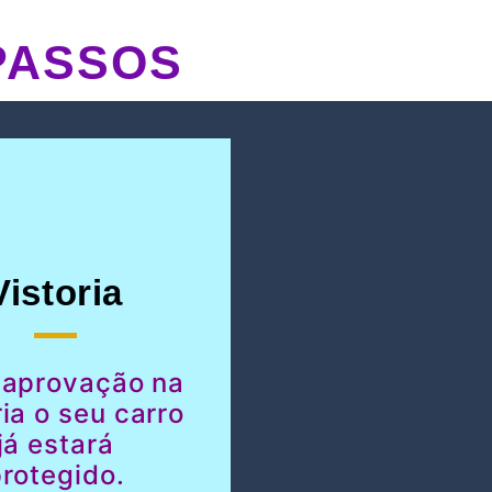
PASSOS
Vistoria
 aprovação na
ria o seu carro
já estará
rotegido.