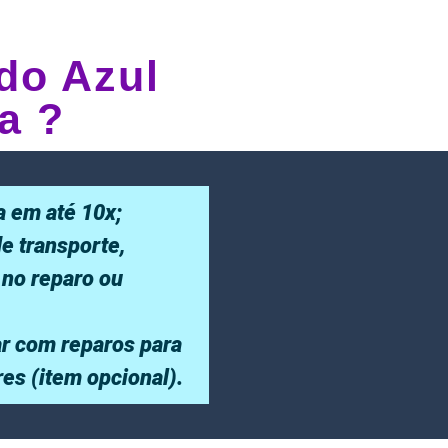
do Azul
a ?
a em até 10x;
de transporte,
 no reparo ou
r com reparos para
ores (item opcional).