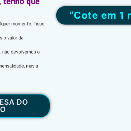
, tenho que
“Cote em 1 
alquer momento. Fique
 o valor da
s: não devolvemos o
mensalidade, mas a
ESA DO
RO