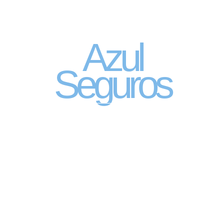
Seguro Automóvel
por assinatura
Azul
Seguros
SEGURO DE CARRO 100% DIGITAL COM
A QUALIDADE DO GRUPO SEGURADOR
PORTO SEGURO
Pagamento mês à mês
no cartão de crédito