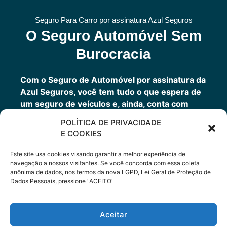
Seguro Para Carro por assinatura Azul Seguros
O Seguro Automóvel Sem
Burocracia
Com o Seguro de Automóvel por assinatura da
Azul Seguros, você tem tudo o que espera de
um seguro de veículos e, ainda, conta com
outros benefícios disponíveis 24h.
POLÍTICA DE PRIVACIDADE
Você tem um seguro completo com a garantia
E COOKIES
de uma empresa sólida que faz parte do grupo
Porto Seguro.
Este site usa cookies visando garantir a melhor experiência de
navegação a nossos visitantes. Se você concorda com essa coleta
anônima de dados, nos termos da nova LGPD, Lei Geral de Proteção de
Dados Pessoais, pressione "ACEITO"
Cote Agora
Aceitar