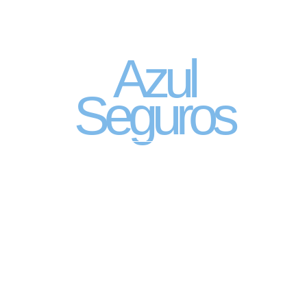
Seguro Automóvel
por assinatura
Azul
Seguros
SEGURO DE CARRO 100% DIGITAL COM
A QUALIDADE DO GRUPO SEGURADOR
PORTO SEGURO
Pagamento mês à mês
no cartão de crédito