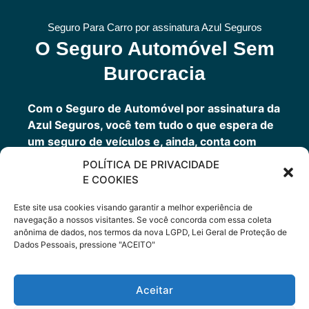
Seguro Para Carro por assinatura Azul Seguros
O Seguro Automóvel Sem
Burocracia
Com o Seguro de Automóvel por assinatura da
Azul Seguros, você tem tudo o que espera de
um seguro de veículos e, ainda, conta com
outros benefícios disponíveis 24h.
POLÍTICA DE PRIVACIDADE
Você tem um seguro completo com a garantia
E COOKIES
de uma empresa sólida que faz parte do grupo
Porto Seguro.
Este site usa cookies visando garantir a melhor experiência de
navegação a nossos visitantes. Se você concorda com essa coleta
anônima de dados, nos termos da nova LGPD, Lei Geral de Proteção de
Dados Pessoais, pressione "ACEITO"
Cote Agora
Aceitar