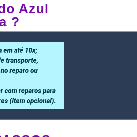
do Azul
a ?
a em até 10x;
de transporte,
 no reparo ou
r com reparos para
ores (item opcional).