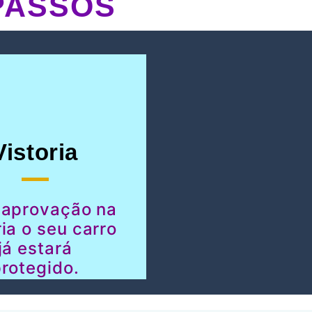
PASSOS
Vistoria
 aprovação na
ria o seu carro
já estará
rotegido.