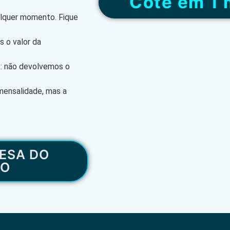
“Cote em 1 
alquer momento. Fique
 o valor da
s: não devolvemos o
mensalidade, mas a
ESA DO
RO