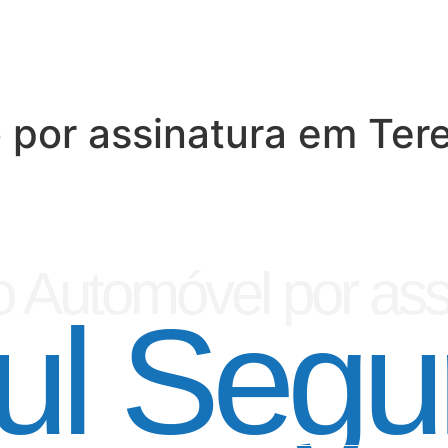
 por assinatura em Tere
 Automóvel por ass
ul Segu