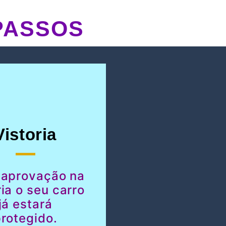
PASSOS
Vistoria
 aprovação na
ria o seu carro
já estará
rotegido.