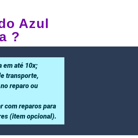
do Azul
a ?
a em até 10x;
de transporte,
 no reparo ou
r com reparos para
ores (item opcional).