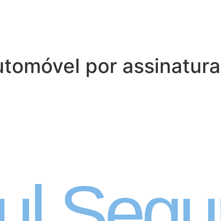
tomóvel por assinatura
 Automóvel por ass
ul Segu