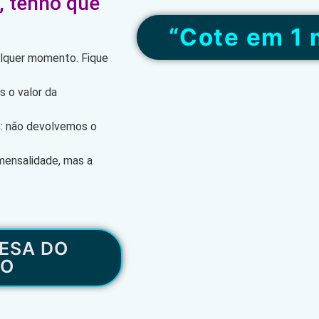
, tenho que
“Cote em 1 
alquer momento. Fique
 o valor da
s: não devolvemos o
mensalidade, mas a
ESA DO
RO