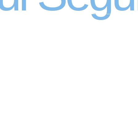
O 100% DIGITAL COM
 SEGURADOR PORTO 
Atendimento 24 horas,
Gui
todos os dias.