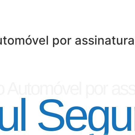
tomóvel por assinatura
 Automóvel por ass
ul Segu