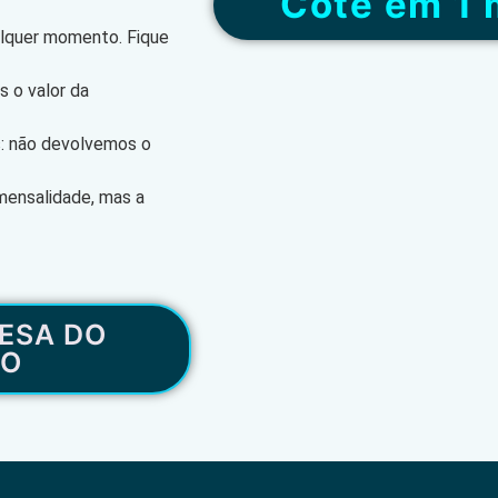
“Cote em 1 
alquer momento. Fique
 o valor da
s: não devolvemos o
mensalidade, mas a
ESA DO
RO