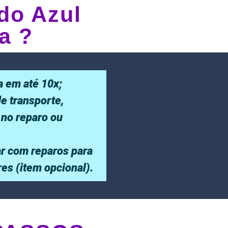
do Azul
a ?
a em até 10x;
de transporte,
 no reparo ou
r com reparos para
ores (item opcional).