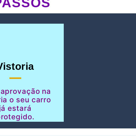
PASSOS
Vistoria
 aprovação na
ria o seu carro
já estará
rotegido.