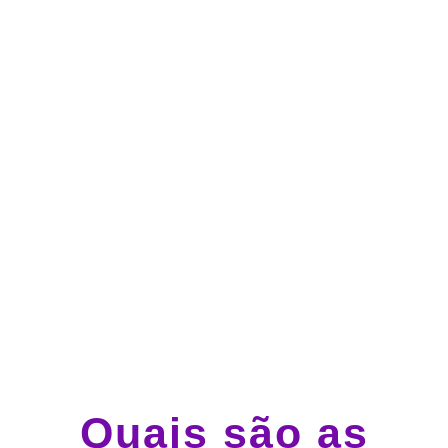
no cartão de crédito
Atendimento 24 horas,
todos os dias.
Guincho e socorro 24
horas em todo o Brasil
Quais são as