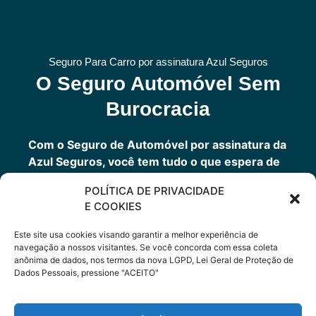
Seguro Para Carro por assinatura Azul Seguros
O Seguro Automóvel Sem
Burocracia
Com o Seguro de Automóvel por assinatura da
Azul Seguros, você tem tudo o que espera de
um seguro de veículos e, ainda, conta com
POLÍTICA DE PRIVACIDADE
outros benefícios disponíveis 24h.
E COOKIES
Você tem um seguro completo com a garantia
de uma empresa sólida que faz parte do grupo
Este site usa cookies visando garantir a melhor experiência de
Porto Seguro.
navegação a nossos visitantes. Se você concorda com essa coleta
anônima de dados, nos termos da nova LGPD, Lei Geral de Proteção de
Dados Pessoais, pressione "ACEITO"
Cote Agora