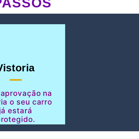
PASSOS
Vistoria
 aprovação na
ria o seu carro
já estará
rotegido.