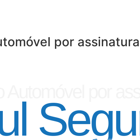
tomóvel por assinatura
 Automóvel por ass
ul Segu