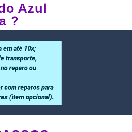
do Azul
a ?
a em até 10x;
de transporte,
 no reparo ou
r com reparos para
ores (item opcional).