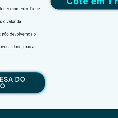
“Cote em 1 
alquer momento. Fique
 o valor da
s: não devolvemos o
mensalidade, mas a
ESA DO
RO