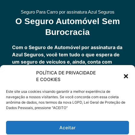
Seguro Para Carro por assinatura Azul Seguros
O Seguro Automóvel Sem
Burocracia
Com o Seguro de Automóvel por assinatura da
Azul Seguros, você tem tudo o que espera de
um seguro de veículos e, ainda, conta com
outros benefícios disponíveis 24h.
POLÍTICA DE PRIVACIDADE
Você tem um seguro completo com a garantia
E COOKIES
de uma empresa sólida que faz parte do grupo
Porto Seguro.
Este site usa cookies visando garantir a melhor experiência de
navegação a nossos visitantes. Se você concorda com essa coleta
anônima de dados, nos termos da nova LGPD, Lei Geral de Proteção de
Dados Pessoais, pressione "ACEITO"
Cote Agora
Aceitar