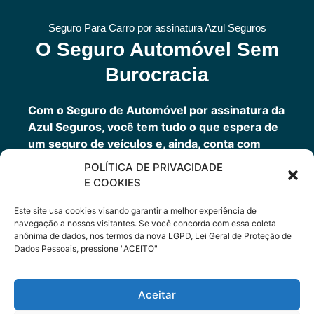
Seguro Para Carro por assinatura Azul Seguros
O Seguro Automóvel Sem
Burocracia
Com o Seguro de Automóvel por assinatura da
Azul Seguros, você tem tudo o que espera de
um seguro de veículos e, ainda, conta com
outros benefícios disponíveis 24h.
POLÍTICA DE PRIVACIDADE
Você tem um seguro completo com a garantia
E COOKIES
de uma empresa sólida que faz parte do grupo
Porto Seguro.
Este site usa cookies visando garantir a melhor experiência de
navegação a nossos visitantes. Se você concorda com essa coleta
anônima de dados, nos termos da nova LGPD, Lei Geral de Proteção de
Dados Pessoais, pressione "ACEITO"
Cote Agora
Aceitar