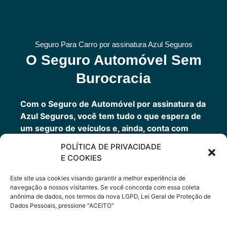
Seguro Para Carro por assinatura Azul Seguros
O Seguro Automóvel Sem
Burocracia
Com o Seguro de Automóvel por assinatura da
Azul Seguros, você tem tudo o que espera de
um seguro de veículos e, ainda, conta com
outros benefícios disponíveis 24h.
POLÍTICA DE PRIVACIDADE
Você tem um seguro completo com a garantia
E COOKIES
de uma empresa sólida que faz parte do grupo
Porto Seguro.
Este site usa cookies visando garantir a melhor experiência de
navegação a nossos visitantes. Se você concorda com essa coleta
anônima de dados, nos termos da nova LGPD, Lei Geral de Proteção de
Dados Pessoais, pressione "ACEITO"
Cote Agora