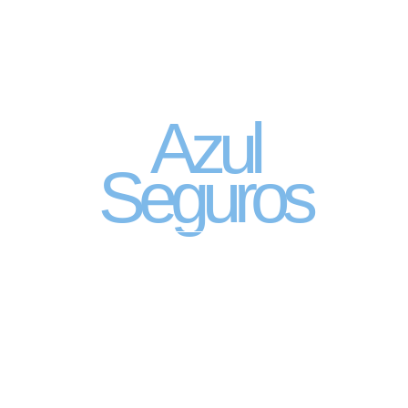
Seguro Automóvel
por assinatura
Azul
Seguros
SEGURO DE CARRO 100% DIGITAL COM
A QUALIDADE DO GRUPO SEGURADOR
PORTO SEGURO
Pagamento mês à mês