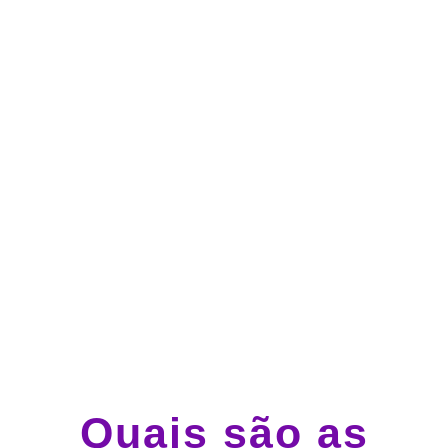
no cartão de crédito
Atendimento 24 horas,
todos os dias.
Guincho e socorro 24
horas em todo o Brasil
Quais são as