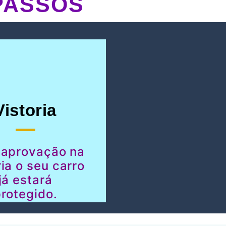
PASSOS
Vistoria
 aprovação na
ria o seu carro
já estará
rotegido.