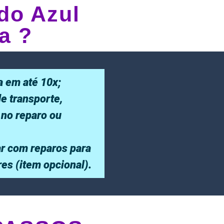
do Azul
a ?
a em até 10x;
de transporte,
 no reparo ou
r com reparos para
ores (item opcional).