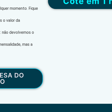
“Cote em 1 
alquer momento. Fique
 o valor da
s: não devolvemos o
mensalidade, mas a
ESA DO
RO