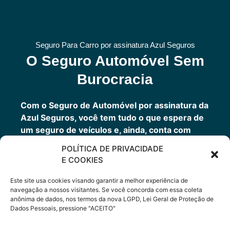
Seguro Para Carro por assinatura Azul Seguros
O Seguro Automóvel Sem
Burocracia
Com o Seguro de Automóvel por assinatura da
Azul Seguros, você tem tudo o que espera de
um seguro de veículos e, ainda, conta com
outros benefícios disponíveis 24h.
POLÍTICA DE PRIVACIDADE
Você tem um seguro completo com a garantia
E COOKIES
de uma empresa sólida que faz parte do grupo
Porto Seguro.
Este site usa cookies visando garantir a melhor experiência de
navegação a nossos visitantes. Se você concorda com essa coleta
anônima de dados, nos termos da nova LGPD, Lei Geral de Proteção de
Dados Pessoais, pressione "ACEITO"
Cote Agora