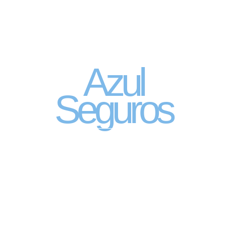
Seguro Automóvel
por assinatura
Azul
Seguros
SEGURO DE CARRO 100% DIGITAL COM
A QUALIDADE DO GRUPO SEGURADOR
PORTO SEGURO
Pagamento mês à mês