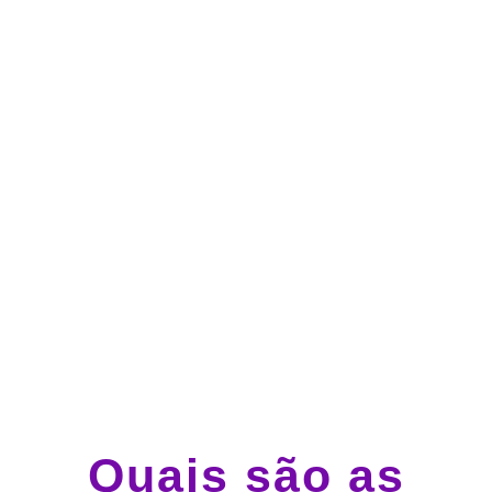
no cartão de crédito
Atendimento 24 horas,
todos os dias.
Guincho e socorro 24
horas em todo o Brasil
Quais são as