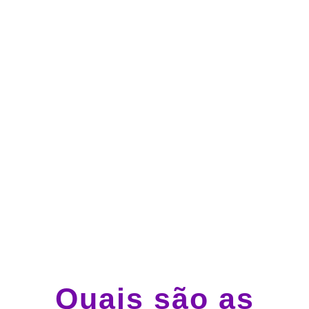
no cartão de crédito
Atendimento 24 horas,
todos os dias.
Guincho e socorro 24
horas em todo o Brasil
Quais são as