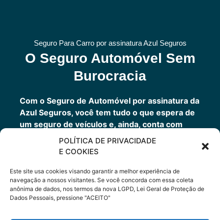
Seguro Para Carro por assinatura Azul Seguros
O Seguro Automóvel Sem
Burocracia
Com o Seguro de Automóvel por assinatura da
Azul Seguros, você tem tudo o que espera de
um seguro de veículos e, ainda, conta com
outros benefícios disponíveis 24h.
POLÍTICA DE PRIVACIDADE
Você tem um seguro completo com a garantia
E COOKIES
de uma empresa sólida que faz parte do grupo
Porto Seguro.
Este site usa cookies visando garantir a melhor experiência de
navegação a nossos visitantes. Se você concorda com essa coleta
anônima de dados, nos termos da nova LGPD, Lei Geral de Proteção de
Dados Pessoais, pressione "ACEITO"
Cote Agora