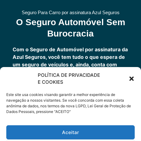
Seguro Para Carro por assinatura Azul Seguros
O Seguro Automóvel Sem
Burocracia
Com o Seguro de Automóvel por assinatura da
Azul Seguros, você tem tudo o que espera de
um seguro de veículos e, ainda, conta com
outros benefícios disponíveis 24h.
POLÍTICA DE PRIVACIDADE
Você tem um seguro completo com a garantia
E COOKIES
de uma empresa sólida que faz parte do grupo
Porto Seguro.
Este site usa cookies visando garantir a melhor experiência de
navegação a nossos visitantes. Se você concorda com essa coleta
anônima de dados, nos termos da nova LGPD, Lei Geral de Proteção de
Dados Pessoais, pressione "ACEITO"
Cote Agora
Aceitar