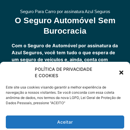
Seguro Para Carro por assinatura Azul Seguros
O Seguro Automóvel Sem
Burocracia
Com o Seguro de Automóvel por assinatura da
Azul Seguros, você tem tudo o que espera de
um seguro de veículos e, ainda, conta com
outros benefícios disponíveis 24h.
POLÍTICA DE PRIVACIDADE
Você tem um seguro completo com a garantia
E COOKIES
de uma empresa sólida que faz parte do grupo
Porto Seguro.
Este site usa cookies visando garantir a melhor experiência de
navegação a nossos visitantes. Se você concorda com essa coleta
anônima de dados, nos termos da nova LGPD, Lei Geral de Proteção de
Dados Pessoais, pressione "ACEITO"
Cote Agora
Aceitar