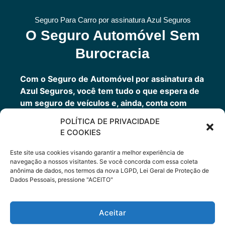
Seguro Para Carro por assinatura Azul Seguros
O Seguro Automóvel Sem
Burocracia
Com o Seguro de Automóvel por assinatura da
Azul Seguros, você tem tudo o que espera de
um seguro de veículos e, ainda, conta com
outros benefícios disponíveis 24h.
POLÍTICA DE PRIVACIDADE
Você tem um seguro completo com a garantia
E COOKIES
de uma empresa sólida que faz parte do grupo
Porto Seguro.
Este site usa cookies visando garantir a melhor experiência de
navegação a nossos visitantes. Se você concorda com essa coleta
anônima de dados, nos termos da nova LGPD, Lei Geral de Proteção de
Dados Pessoais, pressione "ACEITO"
Cote Agora
Aceitar