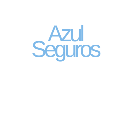
Seguro Automóvel
por assinatura
Azul
Seguros
SEGURO DE CARRO 100% DIGITAL COM
A QUALIDADE DO GRUPO SEGURADOR
PORTO SEGURO
Pagamento mês à mês
no cartão de crédito