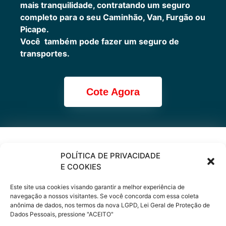
mais tranquilidade, contratando um seguro
completo para o seu Caminhão, Van, Furgão ou
Picape.
Você também pode fazer um seguro de
transportes.
Cote Agora
Cote online ou
POLÍTICA DE PRIVACIDADE
E COOKIES
peça via
Este site usa cookies visando garantir a melhor experiência de
WhatsApp
navegação a nossos visitantes. Se você concorda com essa coleta
anônima de dados, nos termos da nova LGPD, Lei Geral de Proteção de
Dados Pessoais, pressione "ACEITO"