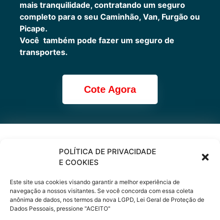
mais tranquilidade, contratando um seguro
completo para o seu Caminhão, Van, Furgão ou
Picape.
Você também pode fazer um seguro de
transportes.
Cote Agora
Cote online ou
POLÍTICA DE PRIVACIDADE
E COOKIES
peça via
Este site usa cookies visando garantir a melhor experiência de
WhatsApp
navegação a nossos visitantes. Se você concorda com essa coleta
anônima de dados, nos termos da nova LGPD, Lei Geral de Proteção de
Dados Pessoais, pressione "ACEITO"