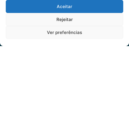
Aceitar
Rejeitar
Ver preferências
Seguro Para Caminhão
O Seguro Ideal Para
Veículos Utilitários
Com o Seguro para Caminhão, você tem tudo
o que espera de um seguro para veículos de
carga e, ainda, conta com outros benefícios
disponíveis 24h.
Transporte sua carga com