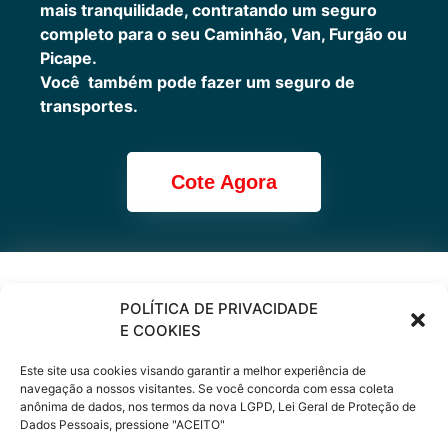
mais tranquilidade, contratando um seguro
completo para o seu Caminhão, Van, Furgão ou
Picape.
Você também pode fazer um seguro de
transportes.
Cote Agora
Cote online ou
POLÍTICA DE PRIVACIDADE
E COOKIES
peça via
Este site usa cookies visando garantir a melhor experiência de
WhatsApp
navegação a nossos visitantes. Se você concorda com essa coleta
anônima de dados, nos termos da nova LGPD, Lei Geral de Proteção de
Dados Pessoais, pressione "ACEITO"