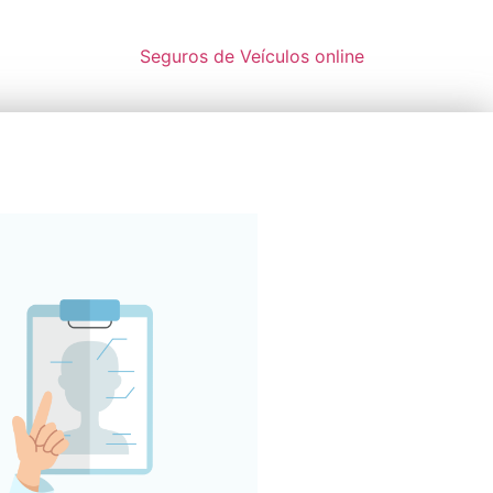
Seguros de Veículos online