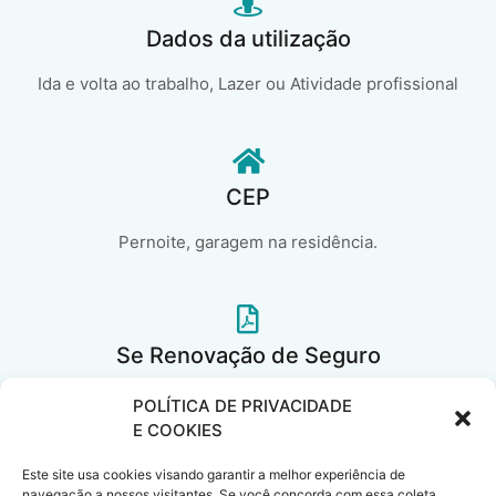
Dados da utilização
Ida e volta ao trabalho, Lazer ou Atividade profissional
CEP
Pernoite, garagem na residência.
Se Renovação de Seguro
Em caso de renovação de seguro auto, informe a Cia atual, a
POLÍTICA DE PRIVACIDADE
classe de bônus e a data de vencimento..
E COOKIES
Este site usa cookies visando garantir a melhor experiência de
navegação a nossos visitantes. Se você concorda com essa coleta