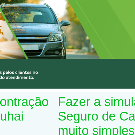
contração
Fazer a simu
Suhai
Seguro de Car
muito simples