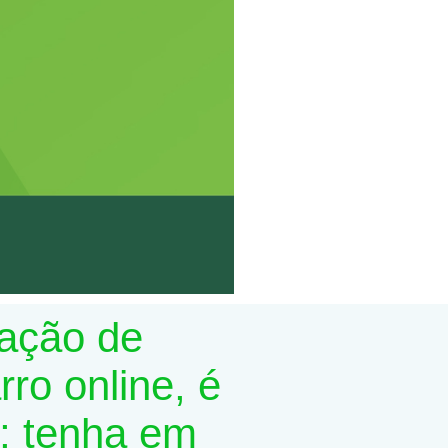
lação de
ro online, é
; tenha em