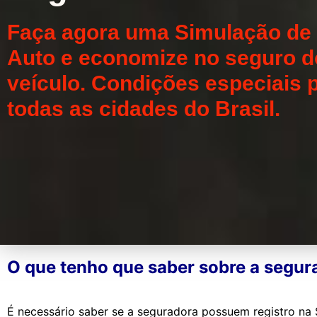
Faça agora uma Simulação de
Auto e economize no seguro d
veículo. Condições especiais 
todas as cidades do Brasil.
O que tenho que saber sobre a segur
É necessário saber se a seguradora possuem registro na 