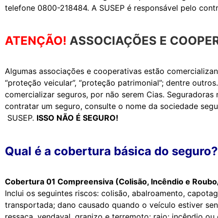
telefone 0800-218484. A SUSEP é responsável pelo contr
ATENÇÃO!
ASSOCIAÇÕES E COOPER
Algumas associações e cooperativas estão comercializan
“proteção veicular”, “proteção patrimonial”; dentre out
comercializar seguros, por não serem Cias. Seguradoras
contratar um seguro, consulte o nome da sociedade segu
SUSEP.
ISSO NÃO É SEGURO!
Qual é a cobertura básica do seguro?
Cobertura 01 Compreensiva (Colisão, Incêndio e Roubo
Inclui os seguintes riscos: colisão, abalroamento, capo
transportada; dano causado quando o veículo estiver sen
ressaca, vendaval, granizo e terremoto; raio; incêndio ou 