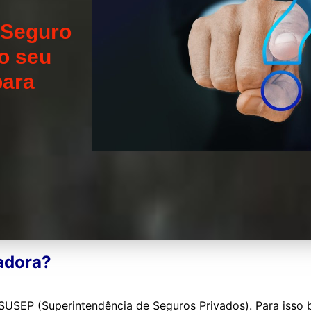
 Seguro
o seu
para
adora?
SUSEP (Superintendência de Seguros Privados). Para isso 