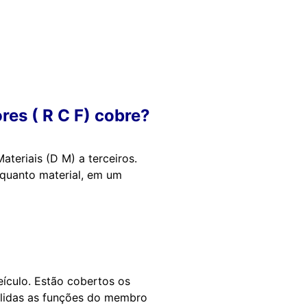
res ( R C F) cobre?
teriais (D M) a terceiros.
 quanto material, em um
eículo. Estão cobertos os
bolidas as funções do membro