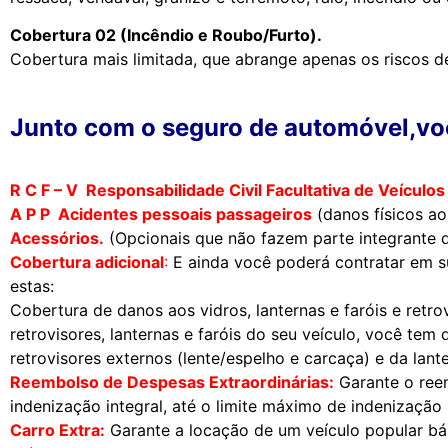
Cobertura 02 (Incêndio e Roubo/Furto).
Cobertura mais limitada, que abrange apenas os riscos de 
Junto com o seguro de automóvel,voc
R C F – V Responsabilidade Civil Facultativa de Veícul
A P P Acidentes pessoais passageiros
(danos físicos a
Acessórios.
(Opcionais que não fazem parte integrante d
Cobertura adicional
:
E ainda você poderá contratar em s
estas:
Cobertura de danos aos vidros, lanternas e faróis e ret
retrovisores, lanternas e faróis do seu veículo, você tem d
retrovisores externos (lente/espelho e carcaça) e da lante
Reembolso de Despesas Extraordinárias:
Garante o reem
indenização integral, até o limite máximo de indenização 
Carro Extra:
Garante a locação de um veículo popular bás