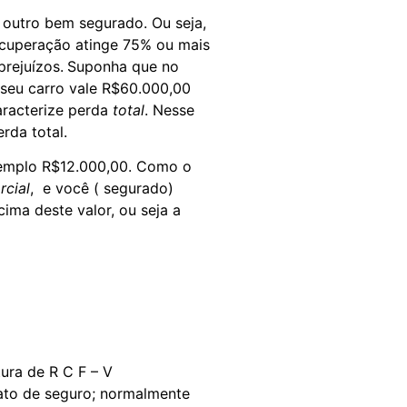
 outro bem segurado. Ou seja,
ecuperação atinge 75% ou mais
prejuízos.
Suponha que no
 seu carro vale R$60.000,00
aracterize perda
total
. Nesse
rda total.
xemplo R$12.000,00. Como o
rcial
, e você ( segurado)
ima deste valor, ou seja a
ura de R C F – V
rato de seguro; normalmente