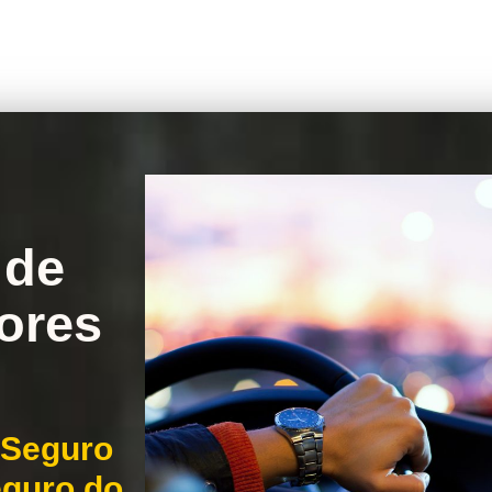
 de
ores
 Seguro
eguro do