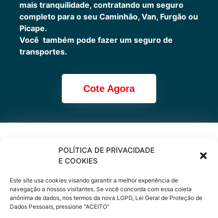
mais tranquilidade, contratando um seguro
completo para o seu Caminhão, Van, Furgão ou
Picape.
Você também pode fazer um seguro de
transportes.
Cote Agora
Cote online ou
POLÍTICA DE PRIVACIDADE
E COOKIES
peça via
Este site usa cookies visando garantir a melhor experiência de
WhatsApp
navegação a nossos visitantes. Se você concorda com essa coleta
anônima de dados, nos termos da nova LGPD, Lei Geral de Proteção de
Dados Pessoais, pressione "ACEITO"