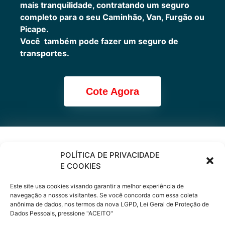
mais tranquilidade, contratando um seguro
completo para o seu Caminhão, Van, Furgão ou
Picape.
Você também pode fazer um seguro de
transportes.
Cote Agora
Cote online ou
POLÍTICA DE PRIVACIDADE
E COOKIES
peça via
Este site usa cookies visando garantir a melhor experiência de
WhatsApp
navegação a nossos visitantes. Se você concorda com essa coleta
anônima de dados, nos termos da nova LGPD, Lei Geral de Proteção de
Dados Pessoais, pressione "ACEITO"