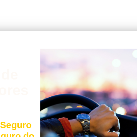
 de
ores
 Seguro
eguro do