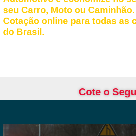
seu Carro, Moto ou Caminhão.
Cotação online para todas as 
do Brasil.
Cote o Segu