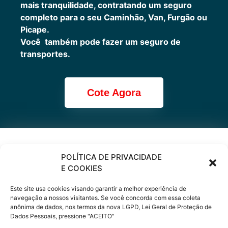
mais tranquilidade, contratando um seguro
completo para o seu Caminhão, Van, Furgão ou
Picape.
Você também pode fazer um seguro de
transportes.
Cote Agora
Cote online ou
POLÍTICA DE PRIVACIDADE
E COOKIES
peça via
Este site usa cookies visando garantir a melhor experiência de
WhatsApp
navegação a nossos visitantes. Se você concorda com essa coleta
anônima de dados, nos termos da nova LGPD, Lei Geral de Proteção de
Dados Pessoais, pressione "ACEITO"