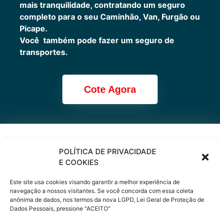
mais tranquilidade, contratando um seguro
completo para o seu Caminhão, Van, Furgão ou
Picape.
Você também pode fazer um seguro de
transportes.
Cote Agora
Cote online ou
POLÍTICA DE PRIVACIDADE
E COOKIES
peça via
Este site usa cookies visando garantir a melhor experiência de
WhatsApp
navegação a nossos visitantes. Se você concorda com essa coleta
anônima de dados, nos termos da nova LGPD, Lei Geral de Proteção de
Dados Pessoais, pressione "ACEITO"