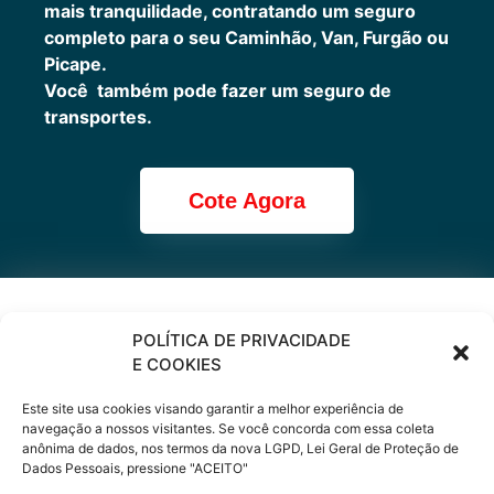
mais tranquilidade, contratando um seguro
completo para o seu Caminhão, Van, Furgão ou
Picape.
Você também pode fazer um seguro de
transportes.
Cote Agora
Cote online ou
POLÍTICA DE PRIVACIDADE
E COOKIES
peça via
Este site usa cookies visando garantir a melhor experiência de
WhatsApp
navegação a nossos visitantes. Se você concorda com essa coleta
anônima de dados, nos termos da nova LGPD, Lei Geral de Proteção de
Dados Pessoais, pressione "ACEITO"