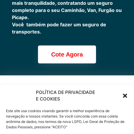
mais tranquilidade, contratando um seguro
completo para o seu Caminhão, Van, Furgão ou
Picape.
Você também pode fazer um seguro de
transportes.
Cote Agora
Cote online ou
POLÍTICA DE PRIVACIDADE
E COOKIES
peça via
Este site usa cookies visando garantir a melhor experiência de
WhatsApp
navegação a nossos visitantes. Se você concorda com essa coleta
anônima de dados, nos termos da nova LGPD, Lei Geral de Proteção de
Dados Pessoais, pressione "ACEITO"